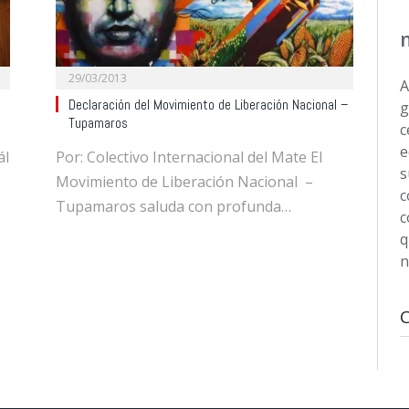
29/03/2013
A
Declaración del Movimiento de Liberación Nacional –
g
Tupamaros
c
e
ál
Por: Colectivo Internacional del Mate El
s
Movimiento de Liberación Nacional –
c
Tupamaros saluda con profunda…
c
q
n