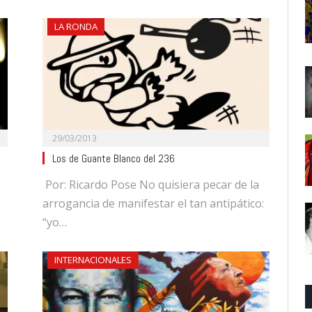
LA RONDA
29/03/2013
Los de Guante Blanco del 236
Por: Ricardo Pose No quisiera pecar de la
arrogancia de manifestar el tan antipático:
“yo…
INTERNACIONALES