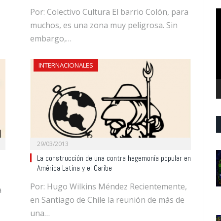
Por: Colectivo Cultura El barrio Colón, para
R
d
muchos, es una zona muy peligrosa. Sin
v
embargo,…
INTERNACIONALES
29/03/2013
La construcción de una contra hegemonía popular en
América Latina y el Caribe
Por: Hugo Wilkins Méndez Recientemente,
a
en Santiago de Chile la reunión de más de
una…