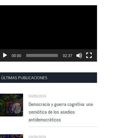
eproductor
e
ídeo
00:00
02:37
ÚLTIMAS PUBLICACIONES
06/08/2026
Democracia y guerra cognitiva: una
semiótica de los asedios
antidemocráticos
06/08/2026