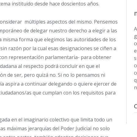
stema instituido desde hace doscientos años.
, considerar múltiples aspectos del mismo. Pensemos
A
mporáneo de delegar nuestro derecho a elegir a las
g
 la misma forma que elegimos las autoridades de los
c
 sin razón por la cual esas designaciones se ciñen a
e
 -con representación parlamentaria- para obtener
s
c
udadana al respecto podrá concluir en que el
c
ón de ser, pero quizá no. Si no lo pensamos ni
q
ía aspira a continuar delegando o quiere ejercer de
n
 ciudadanos/as que cumplan con los requisitos para
gada en el imaginario colectivo que limita todo un
. Las máximas jerarquías del Poder Judicial no solo