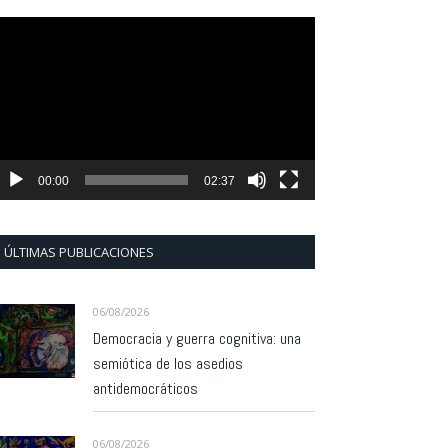
eproductor
e
ídeo
00:00
02:37
ÚLTIMAS PUBLICACIONES
06/08/2026
Democracia y guerra cognitiva: una
semiótica de los asedios
antidemocráticos
06/08/2026