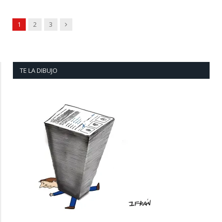
Next
1
2
3
TE LA DIBUJO