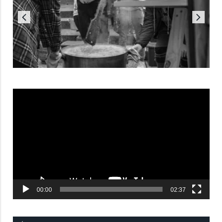
Reproductor
de
vídeo
00:00
02:37