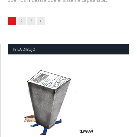
Next
1
2
3
TE LA DIBUJO