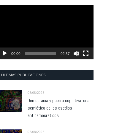
eproductor
e
ídeo
00:00
02:37
ÚLTIMAS PUBLICACIONES
06/08/2026
Democracia y guerra cognitiva: una
semiótica de los asedios
antidemocráticos
06/08/2026