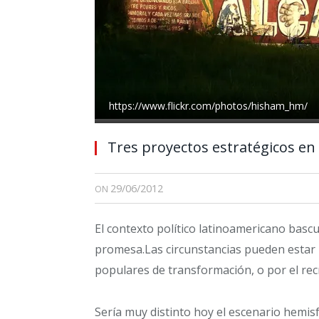
https://www.flickr.com/photos/hisham_hm/
Tres proyectos estratégicos en
29/06/2012
ON
El contexto político latinoamericano bascu
promesa.Las circunstancias pueden estar
populares de transformación, o por el rec
Sería muy distinto hoy el escenario hemisf