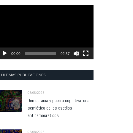
eproductor
e
ídeo
00:00
02:37
ÚLTIMAS PUBLICACIONES
06/08/2026
Democracia y guerra cognitiva: una
semiótica de los asedios
antidemocráticos
06/08/2026