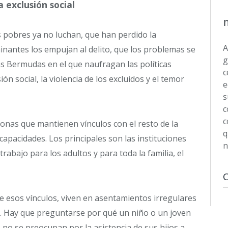
 exclusión social
 pobres ya no luchan, que han perdido la
A
minantes los empujan al delito, que los problemas se
g
as Bermudas en el que naufragan las políticas
c
ón social, la violencia de los excluidos y el temor
e
s
c
c
sonas que mantienen vínculos con el resto de la
q
capacidades. Los principales son las instituciones
n
trabajo para los adultos y para toda la familia, el
e esos vínculos, viven en asentamientos irregulares
. Hay que preguntarse por qué un niño o un joven
 no se preocupan por la asistencia de sus hijos a