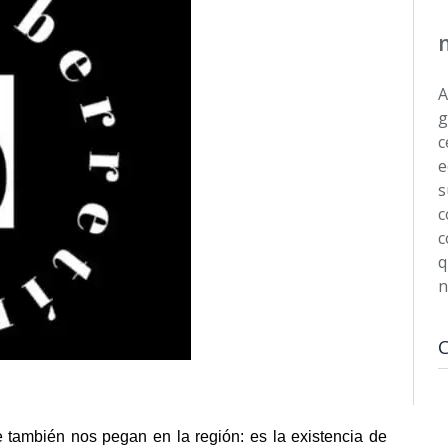
A
g
c
e
s
c
c
q
n
también nos pegan en la región: es la existencia de