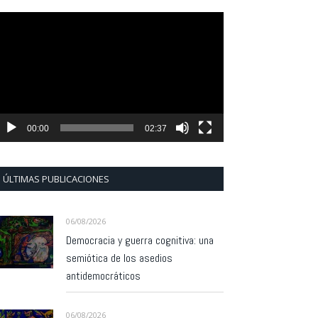
eproductor
e
ídeo
00:00
02:37
ÚLTIMAS PUBLICACIONES
06/08/2026
Democracia y guerra cognitiva: una
semiótica de los asedios
antidemocráticos
06/08/2026