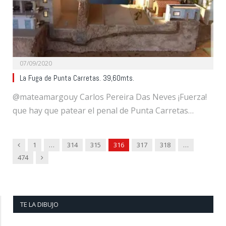
07/09/2020
La Fuga de Punta Carretas. 39,60mts.
@mateamargouy Carlos Pereira Das Neves ¡Fuerza!
que hay que patear el penal de Punta Carretas…
Previous
1
…
314
315
316
317
318
…
Next
474
TE LA DIBUJO