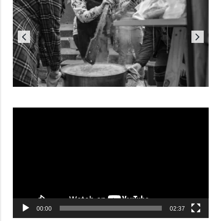
Reproductor
de
vídeo
00:00
02:37