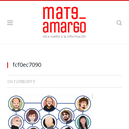
fcf0ec7090
12/08/2015
ON