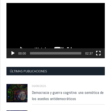
Reproductor
de
vídeo
00:00
02:37
ÚLTIMAS PUBLICACIONES
06/08/2026
Democracia y guerra cognitiva: una semiótica de
los asedios antidemocráticos