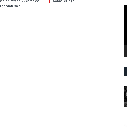
mp, frustrado y víctima de
Sobre “el inge”
 egocentrismo
R
d
v