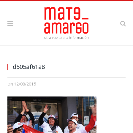
d505af61a8
12/08/2015
ON