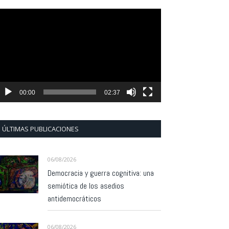
eproductor
e
ídeo
00:00
02:37
ÚLTIMAS PUBLICACIONES
06/08/2026
Democracia y guerra cognitiva: una
semiótica de los asedios
antidemocráticos
06/08/2026