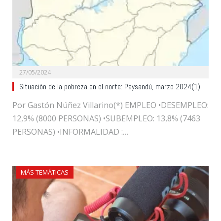
27/05/2024
Situación de la pobreza en el norte: Paysandú, marzo 2024(1)
Por Gastón Núñez Villarino(*) EMPLEO •DESEMPLEO:
12,9% (8000 PERSONAS) •SUBEMPLEO: 13,8% (7463
PERSONAS) •INFORMALIDAD :…
MÁS TEMÁTICAS