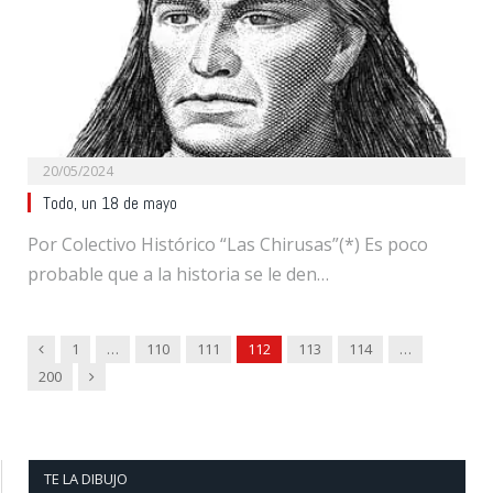
20/05/2024
Todo, un 18 de mayo
Por Colectivo Histórico “Las Chirusas”(*) Es poco
probable que a la historia se le den…
Previous
1
…
110
111
112
113
114
…
Next
200
TE LA DIBUJO