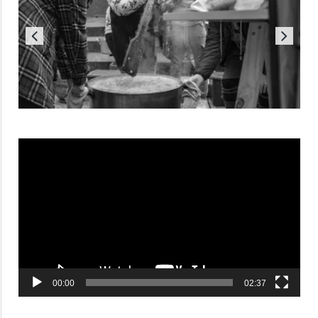
Reproductor
de
vídeo
00:00
02:37