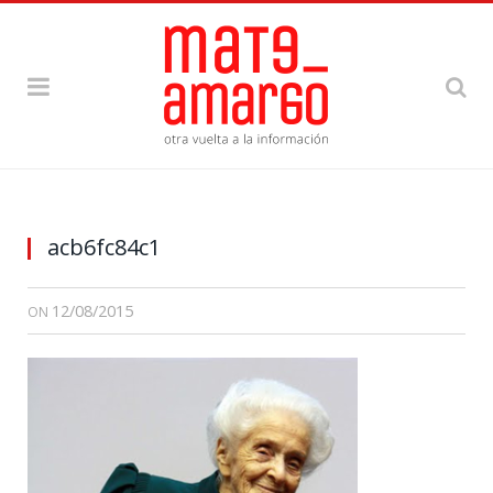
acb6fc84c1
12/08/2015
ON