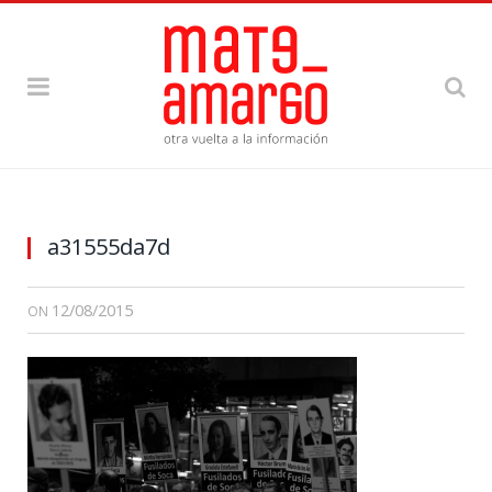
a31555da7d
12/08/2015
ON