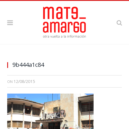
9b444a1c84
12/08/2015
ON