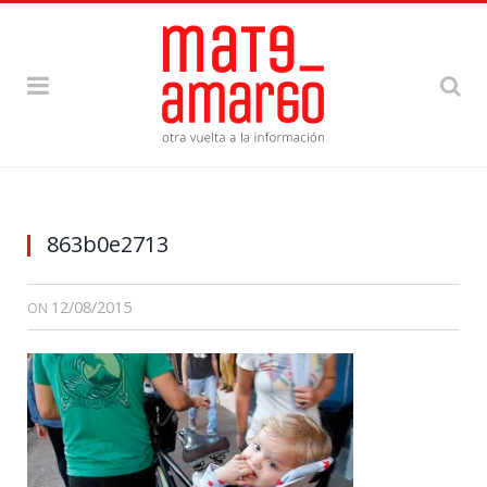
863b0e2713
12/08/2015
ON