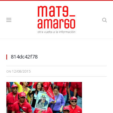
814dc42f78
12/08/2015
ON