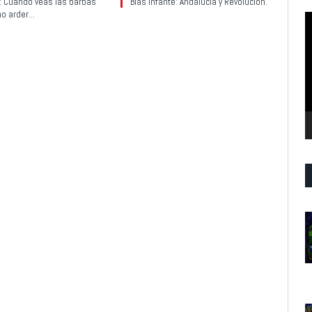
y: Cuando veas las barbas
Blas Infante: Andalucía y Revolución.
no arder…
R
d
v