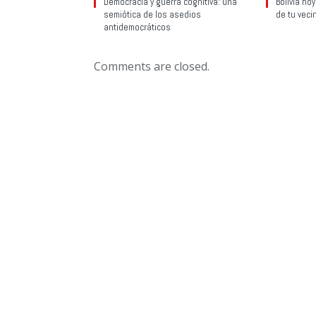
Democracia y guerra cognitiva: una
Bolivia ho
semiótica de los asedios
de tu veci
antidemocráticos
Comments are closed.