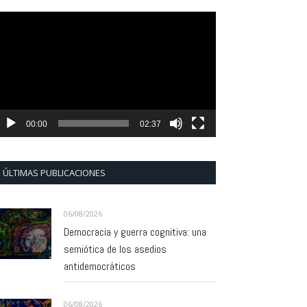
eproductor
e
ídeo
00:00
02:37
ÚLTIMAS PUBLICACIONES
06/08/2026
Democracia y guerra cognitiva: una
semiótica de los asedios
antidemocráticos
06/08/2026