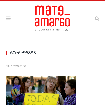
60e6e96833
12/08/2015
ON