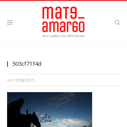
503cf71f4d
12/08/2015
ON