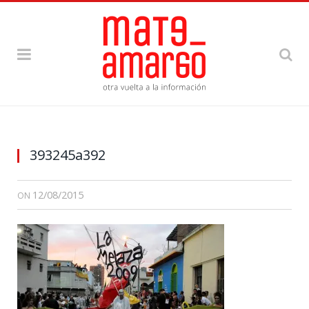
393245a392
12/08/2015
ON