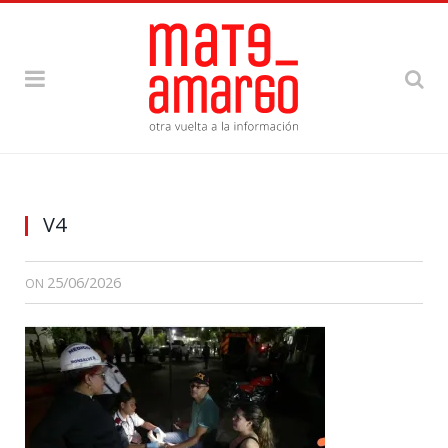
V4
25/06/2026
ON