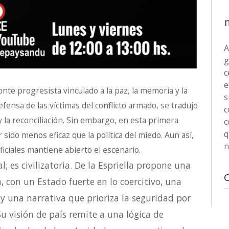
A
g
c
e
nte progresista vinculado a la paz, la memoria y la
s
 defensa de las víctimas del conflicto armado, se tradujo
c
la reconciliación. Sin embargo, en esta primera
c
q
 sido menos eficaz que la política del miedo. Aun así,
n
ficiales mantiene abierto el escenario.
; es civilizatoria. De la Espriella propone una
 con un Estado fuerte en lo coercitivo, una
z y una narrativa que prioriza la seguridad por
u visión de país remite a una lógica de