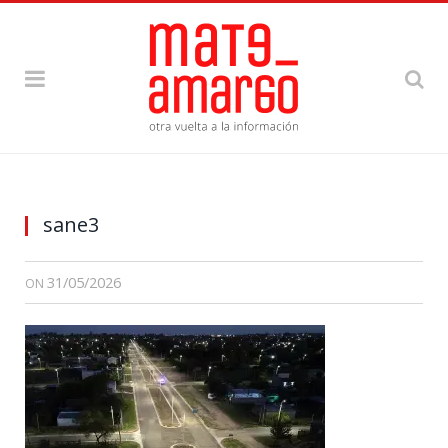
sane3
31/05/2026
ON