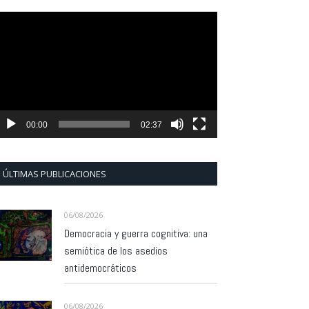
eproductor
e
ídeo
00:00
02:37
ÚLTIMAS PUBLICACIONES
06/08/2026
Democracia y guerra cognitiva: una
semiótica de los asedios
antidemocráticos
06/08/2026