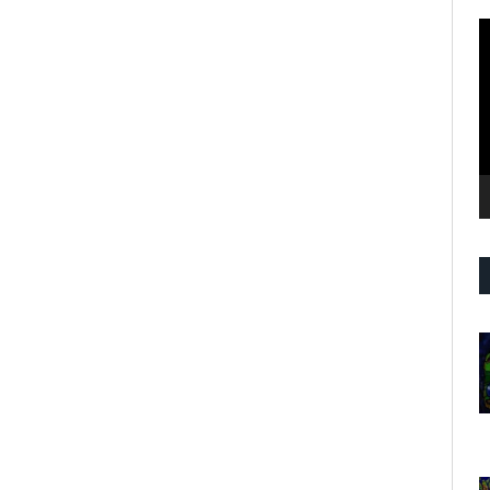
R
d
v