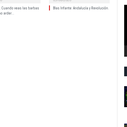
R
y: Cuando veas las barbas
Blas Infante: Andalucía y Revolución.
no arder…
d
v