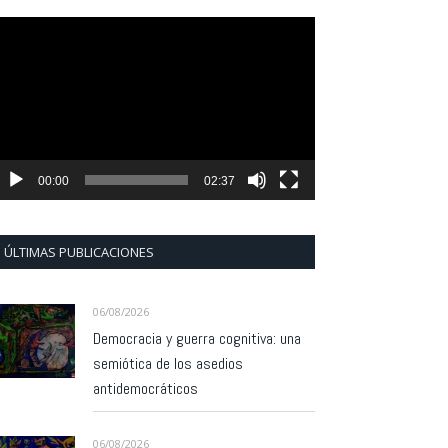
eproductor
e
ídeo
00:00
02:37
ÚLTIMAS PUBLICACIONES
06/08/2026
Democracia y guerra cognitiva: una
semiótica de los asedios
antidemocráticos
06/08/2026