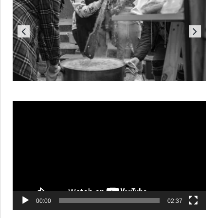
Reproductor
de
vídeo
00:00
02:37