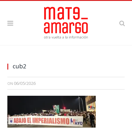
cub2
06/05/2026
ON