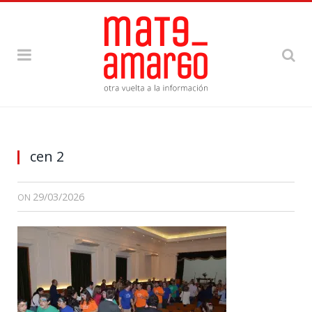
cen 2
29/03/2026
ON