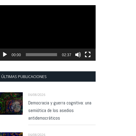
eproductor
e
ídeo
00:00
02:37
ÚLTIMAS PUBLICACIONES
06/08/2026
Democracia y guerra cognitiva: una
semiótica de los asedios
antidemocráticos
06/08/2026