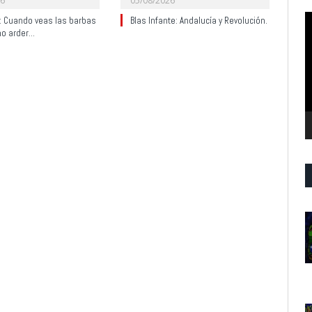
26
05/08/2026
R
y: Cuando veas las barbas
Blas Infante: Andalucía y Revolución.
no arder…
d
v