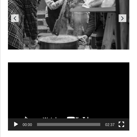
Reproductor
de
vídeo
00:00
02:37