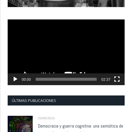
Reproductor
de
vídeo
00:00
02:37
ÚLTIMAS PUBLICACIONES
06/08/2026
Democracia y guerra cognitiva: una semiótica de