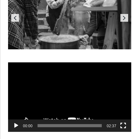
Reproductor
de
vídeo
00:00
02:37