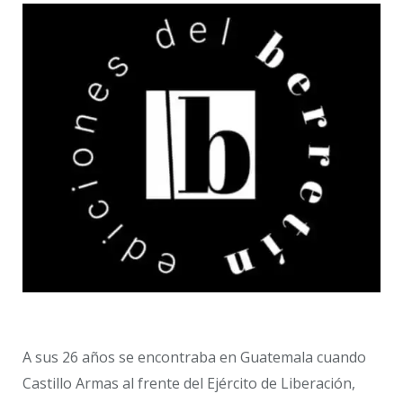
A sus 26 años se encontraba en Guatemala cuando
Castillo Armas al frente del Ejército de Liberación,