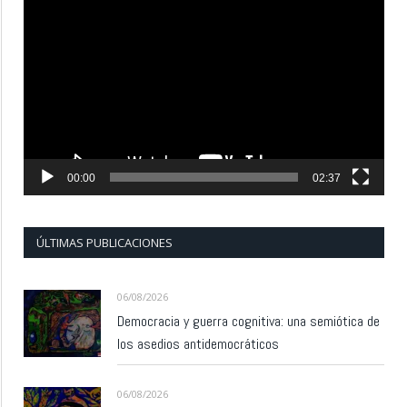
Reproductor
de
vídeo
00:00
02:37
ÚLTIMAS PUBLICACIONES
06/08/2026
Democracia y guerra cognitiva: una semiótica de
los asedios antidemocráticos
06/08/2026