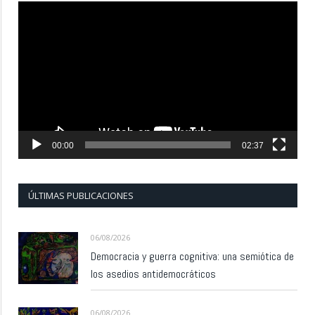
Reproductor
de
vídeo
00:00
02:37
ÚLTIMAS PUBLICACIONES
06/08/2026
Democracia y guerra cognitiva: una semiótica de
los asedios antidemocráticos
06/08/2026