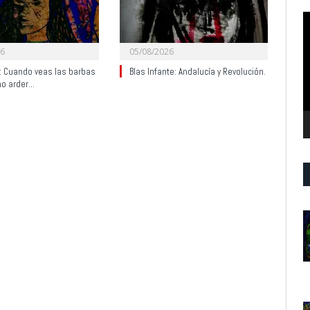
R
d
v
26
05/08/2026
y: Cuando veas las barbas
Blas Infante: Andalucía y Revolución.
no arder…