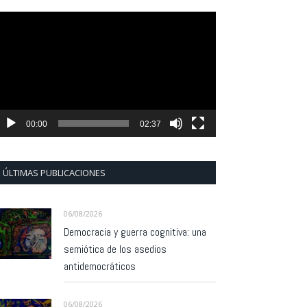
eproductor
e
ídeo
00:00
02:37
ÚLTIMAS PUBLICACIONES
06/08/2026
Democracia y guerra cognitiva: una
semiótica de los asedios
antidemocráticos
06/08/2026