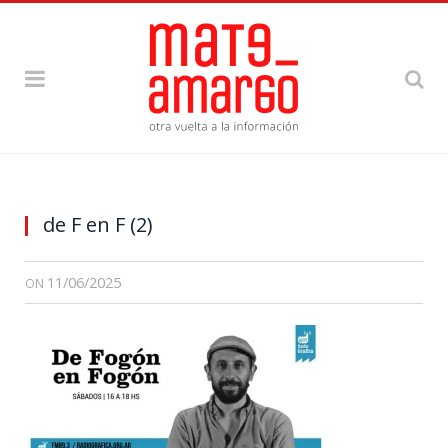
de F en F (2)
11/06/2025
ON