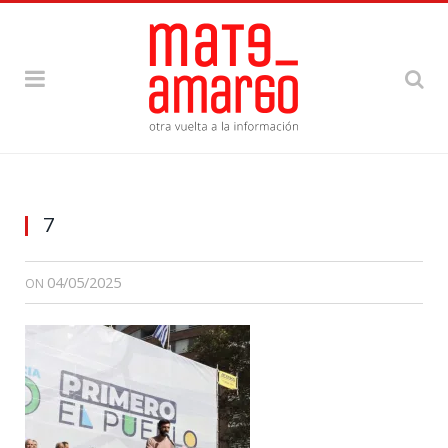
7
04/05/2025
ON