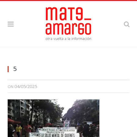
5
04/05/2025
ON