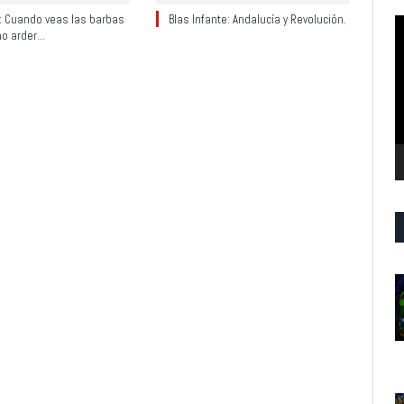
y: Cuando veas las barbas
Blas Infante: Andalucía y Revolución.
R
no arder…
d
v