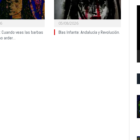
R
d
v
26
05/08/2026
y: Cuando veas las barbas
Blas Infante: Andalucía y Revolución.
no arder…