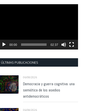
eproductor
e
ídeo
00:00
02:37
ÚLTIMAS PUBLICACIONES
06/08/2026
Democracia y guerra cognitiva: una
semiótica de los asedios
antidemocráticos
06/08/2026