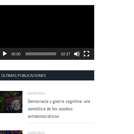
eproductor
e
ídeo
00:00
02:37
ÚLTIMAS PUBLICACIONES
06/08/2026
Democracia y guerra cognitiva: una
semiótica de los asedios
antidemocráticos
06/08/2026