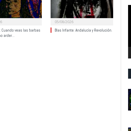
R
d
v
26
05/08/2026
y: Cuando veas las barbas
Blas Infante: Andalucía y Revolución.
no arder…