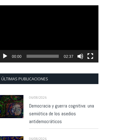
eproductor
e
ídeo
00:00
02:37
ÚLTIMAS PUBLICACIONES
06/08/2026
Democracia y guerra cognitiva: una
semiótica de los asedios
antidemocráticos
06/08/2026