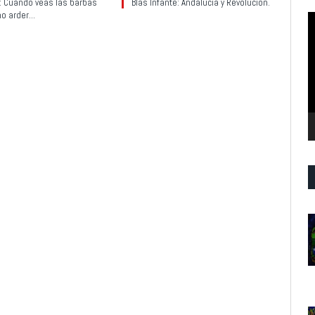
y: Cuando veas las barbas
Blas Infante: Andalucía y Revolución.
no arder…
R
d
v