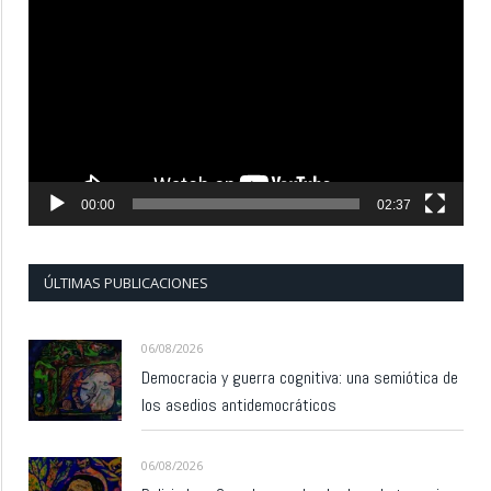
de
vídeo
00:00
02:37
ÚLTIMAS PUBLICACIONES
06/08/2026
Democracia y guerra cognitiva: una semiótica de
los asedios antidemocráticos
06/08/2026