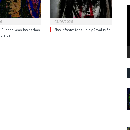
R
d
v
26
05/08/2026
y: Cuando veas las barbas
Blas Infante: Andalucía y Revolución.
no arder…