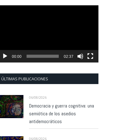
eproductor
e
ídeo
00:00
02:37
ÚLTIMAS PUBLICACIONES
06/08/2026
Democracia y guerra cognitiva: una
semiótica de los asedios
antidemocráticos
06/08/2026