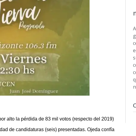
A
g
c
e
s
c
c
q
n
r alto la pérdida de 83 mil votos (respecto del 2019)
cidad de candidaturas (seis) presentadas. Ojeda confía