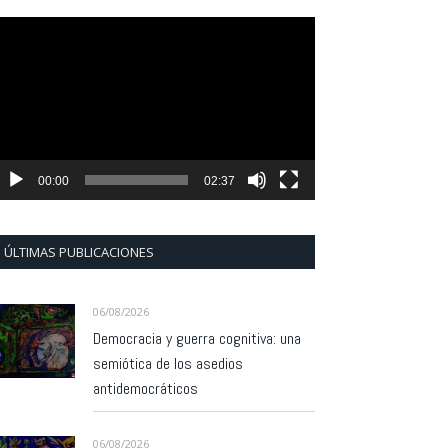
eproductor
e
ídeo
00:00
02:37
ÚLTIMAS PUBLICACIONES
06/08/2026
Democracia y guerra cognitiva: una
semiótica de los asedios
antidemocráticos
06/08/2026