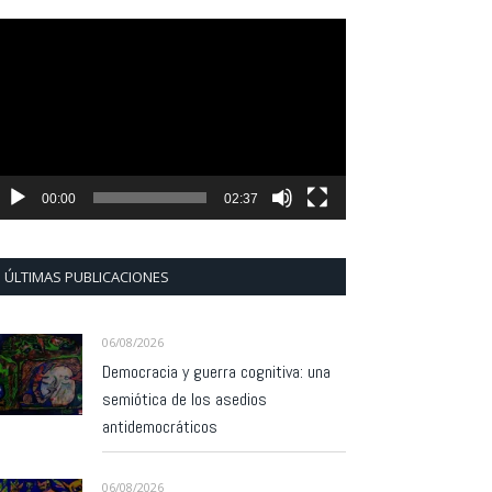
eproductor
e
ídeo
00:00
02:37
ÚLTIMAS PUBLICACIONES
06/08/2026
Democracia y guerra cognitiva: una
semiótica de los asedios
antidemocráticos
06/08/2026