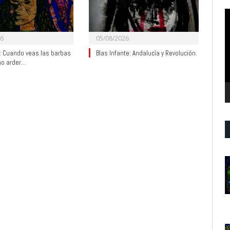
R
d
v
26
05/08/2026
y: Cuando veas las barbas
Blas Infante: Andalucía y Revolución.
no arder…